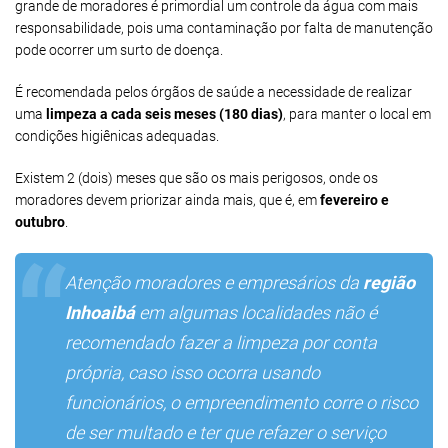
grande de moradores é primordial um controle da água com mais
responsabilidade, pois uma contaminação por falta de manutenção
pode ocorrer um surto de doença.
É recomendada pelos órgãos de saúde a necessidade de realizar
uma
limpeza a cada seis meses (180 dias)
, para manter o local em
condições higiênicas adequadas.
Existem 2 (dois) meses que são os mais perigosos, onde os
moradores devem priorizar ainda mais, que é, em
fevereiro e
outubro
.
Atenção moradores e empresários da
região
Inhoaibá
em algumas localidades não é
recomendado fazer a limpeza por conta
própria, caso isso ocorra usando
funcionários, o empreendimento corre o risco
de ser multado e ter que refazer o serviço