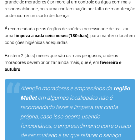
grande de moradores é primordial um controle da água com mais
responsabilidade, pois uma contaminação por falta de manutenção
pode ocorrer um surto de doença.
É recomendada pelos órgãos de saúde a necessidade de realizar
uma
limpeza a cada seis meses (180 dias)
, para manter o local em
condições higiênicas adequadas.
Existem 2 (dois) meses que são os mais perigosos, onde os
moradores devem priorizar ainda mais, que é, em
fevereiro e
outubro
.
Atenção moradores e empresários da
região
Mallet
em algumas localidades não é
recomendado fazer a limpeza por conta
própria, caso isso ocorra usando
funcionários, o empreendimento corre o risco
de ser multado e ter que refazer o serviço