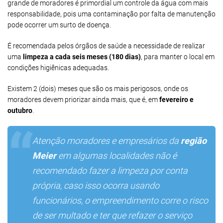
grande de moradores é primordial um controle da água com mais
responsabilidade, pois uma contaminação por falta de manutenção
pode ocorrer um surto de doença.
É recomendada pelos órgãos de saúde a necessidade de realizar
uma
limpeza a cada seis meses (180 dias)
, para manter o local em
condições higiênicas adequadas.
Existem 2 (dois) meses que são os mais perigosos, onde os
moradores devem priorizar ainda mais, que é, em
fevereiro e
outubro
.
Atenção moradores e empresários da
região
Meier
em algumas localidades não é
recomendado fazer a limpeza por conta
própria, caso isso ocorra usando
funcionários, o empreendimento corre o risco
de ser multado e ter que refazer o serviço