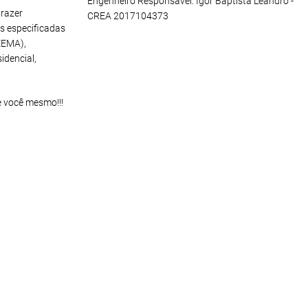
Engenheiro Responsável: Igor Baptista Leandro -
razer
CREA 2017104373
s especificadas
EEMA),
idencial,
e você mesmo!!!