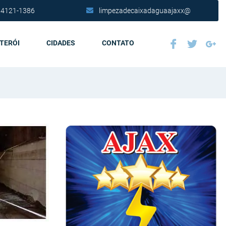
 4121-1386
limpezadecaixadaguaajaxx@
ITERÓI
CIDADES
CONTATO