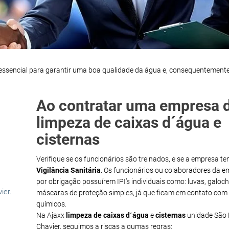
essencial para garantir uma boa qualidade da água e, consequentemente
Ao contratar uma empresa 
limpeza de caixas d´água e
cisternas
Verifique se os funcionários são treinados, e se a empresa t
Vigilância Sanitária
. Os funcionários ou colaboradores da 
por obrigação possuírem IPI’s individuais como: luvas, galoch
ier.
máscaras de proteção simples, já que ficam em contato com
químicos.
Na Ajaxx
limpeza de caixas d´água
e
cisternas
unidade São 
Chavier, seguimos a riscas algumas regras: