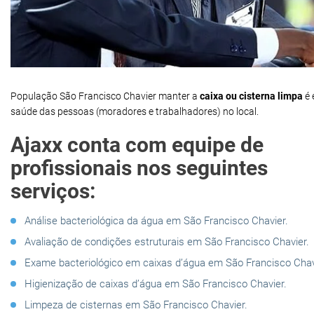
População São Francisco Chavier manter a
caixa ou cisterna limpa
é 
saúde das pessoas (moradores e trabalhadores) no local.
Ajaxx conta com equipe de
profissionais nos seguintes
serviços:
Análise bacteriológica da água em São Francisco Chavier.
Avaliação de condições estruturais em São Francisco Chavier.
Exame bacteriológico em caixas d’água em São Francisco Chav
Higienização de caixas d’água em São Francisco Chavier.
Limpeza de cisternas em São Francisco Chavier.