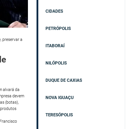
CIDADES
PETRÓPOLIS
, preservar a
ITABORAÍ
de
NILÓPOLIS
DUQUE DE CAXIAS
em alvará da
empresa devem
NOVA IGUAÇU
as (botas),
 produtos
TERESÓPOLIS
Francisco