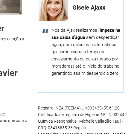
Gisele Ajaxx
er
Nos da Ajax realizamos
limpeza na
sua caixa d’água
sem desperdiçar
res criação a
água, com cálculos matemáticos
que dimensiona o tempo de
esvaziamento da caixa (usado por
moradores) até o inicio do trabalho,
avier
garantindo assim desperdício zero.
Registro INEA (FEEMA) UN003435/55.61.20
que
Certificado de registro de Higiene: Nº: IN 032442
uras que com o
Química Responsável: Michelle Valladão Tauil -
CRQ: 03418635-3ª Região