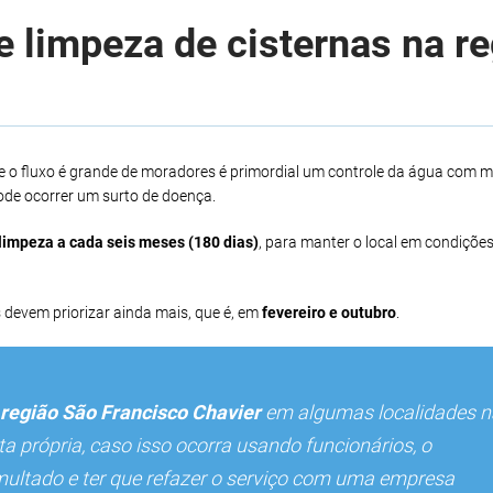
 limpeza de cisternas na r
 o fluxo é grande de moradores é primordial um controle da água com m
de ocorrer um surto de doença.
limpeza a cada seis meses (180 dias)
, para manter o local em condições
 devem priorizar ainda mais, que é, em
fevereiro e outubro
.
região São Francisco Chavier
em algumas localidades n
 própria, caso isso ocorra usando funcionários, o
multado e ter que refazer o serviço com uma empresa