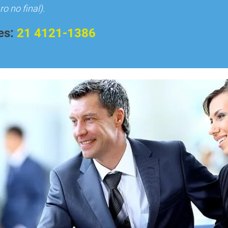
o no final).
es:
21 4121-1386