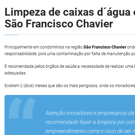
Limpeza de caixas d´água e
São Francisco Chavier
Principalmente em condomínios na região
São Francisco Chavier
onde
responsabilidade, pois uma contaminação por falta de manutenção po
É recomendada pelos órgãos de saúde a necessidade de realizar uma
adequadas.
Existem 2 (dois) meses que são os mais perigosos, onde os moradores
Atenção moradores e empresários da
recomendado fazer a limpeza por conta
empreendimento corre o risco de ser 