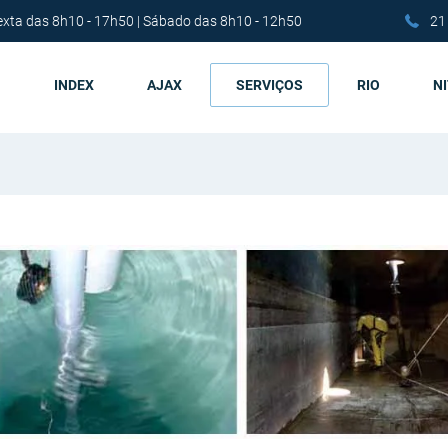
exta das 8h10 - 17h50 | Sábado das 8h10 - 12h50
21
INDEX
AJAX
SERVIÇOS
RIO
N