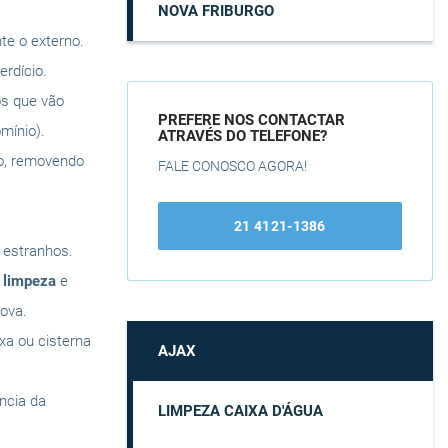
NOVA FRIBURGO
te o externo.
rdício.
os que vão
PREFERE NOS CONTACTAR
mínio).
ATRAVÉS DO TELEFONE?
do, removendo
FALE CONOSCO AGORA!
21 4121-1386
s estranhos.
a
limpeza
e
ova.
ixa ou cisterna
AJAX
ência da
LIMPEZA CAIXA D'ÁGUA