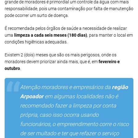
grande de moradores é primordial um controle da água com mais
responsabilidade, pois uma contaminação por falta de manutenção
pode ocorrer um surto de doença.
É recomendada pelos órgãos de saúde a necessidade de realizar
uma
limpeza a cada seis meses (180 dias)
, para manter o local em
condições higiênicas adequadas.
Existem 2 (dois) meses que são os mais perigosos, onde os
moradores devem priorizar ainda mais, que é, em
fevereiro e
outubro
.
Atenção moradores e empresários da
região
Arpoador
em algumas localidades não é
recomendado fazer a limpeza por conta
própria, caso isso ocorra usando
funcionários, o empreendimento corre o risco
de ser multado e ter que refazer o serviço